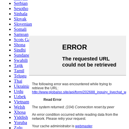
Serbian
Sesotho
Sinhala
Slovak
Slovenian
Somali
Samoan
Scots Gaelic
Shona
Sindhi
Sundanese
Swahili
Tajik
Tamil
Telugu
Thai
Ukrainian
Urdu
Uzbek
Vietnamese
Welsh
Xhosa
Yiddish
Yoruba
Zulu