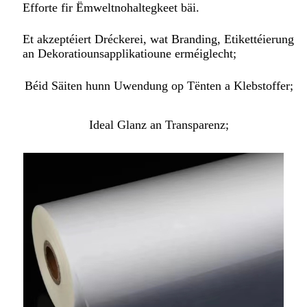
Efforte fir Ëmweltnohaltegkeet bäi.
Et akzeptéiert Dréckerei, wat Branding, Etikettéierung
an Dekoratiounsapplikatioune erméiglecht;
Béid Säiten hunn Uwendung op Tënten a Klebstoffer;
Ideal Glanz an Transparenz;