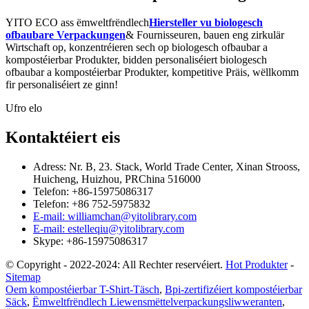
YITO ECO ass ëmweltfrëndlech
Hiersteller vu biologesch
ofbaubare Verpackungen
& Fournisseuren, bauen eng zirkulär
Wirtschaft op, konzentréieren sech op biologesch ofbaubar a
kompostéierbar Produkter, bidden personaliséiert biologesch
ofbaubar a kompostéierbar Produkter, kompetitive Präis, wëllkomm
fir personaliséiert ze ginn!
Ufro elo
Kontaktéiert eis
Adress: Nr. B, 23. Stack, World Trade Center, Xinan Strooss,
Huicheng, Huizhou, PRChina 516000
Telefon: +86-15975086317
Telefon: +86 752-5975832
E-mail: williamchan@yitolibrary.com
E-mail: estelleqiu@yitolibrary.com
Skype: +86-15975086317
© Copyright - 2022-2024: All Rechter reservéiert.
Hot Produkter
-
Sitemap
Oem kompostéierbar T-Shirt-Täsch
,
Bpi-zertifizéiert kompostéierbar
Säck
,
Ëmweltfrëndlech Liewensmëttelverpackungsliwweranten
,