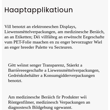
Haaptapplikatioun
Vill benotzt an elektroneschen Displays,
Liewensmëttelverpackungen, am medizinesche Beräich,
an an Etiketten; Déi villfälteg an erwënscht Eegeschafte
vum PET-Folie maachen en zu enger bevorzugter Wiel
an enger breeder Palette vu Secteuren.
Gëtt wéinst senger Transparenz, Stäerkt a
Barrièreeegeschafte a Liewensmëttelverpackungen,
Gedrénksbehälter a Konsumgidderverpackungen
benotzt.
Am medizinesche Beräich fir Produkter wéi
Röntgenfilmer, medizinesch Verpackungen an
diagnostesch Bildgebung ugewannt.