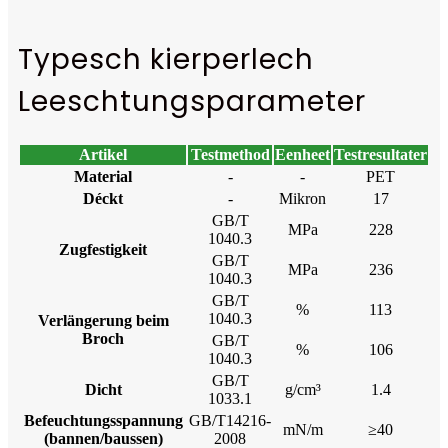
Typesch kierperlech
Leeschtungsparameter
Artikel
Testmethod
Eenheet
Testresultater
Material
-
-
PET
Déckt
-
Mikron
17
GB/T
MPa
228
1040.3
Zugfestigkeit
GB/T
MPa
236
1040.3
GB/T
%
113
1040.3
Verlängerung beim
Broch
GB/T
%
106
1040.3
GB/T
Dicht
g/cm³
1.4
1033.1
Befeuchtungsspannung
GB/T14216-
mN/m
≥40
(bannen/baussen)
2008