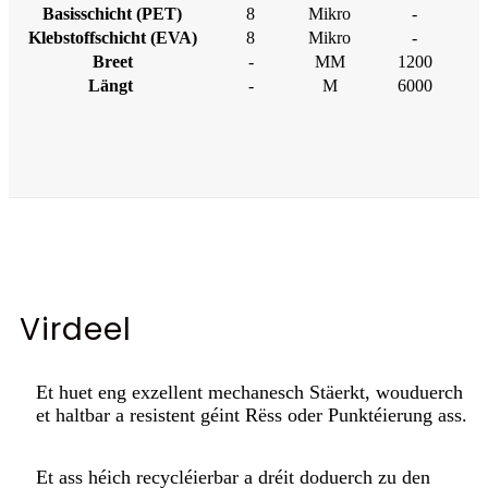
Basisschicht (PET)
8
Mikro
-
Klebstoffschicht (EVA)
8
Mikro
-
Breet
-
MM
1200
Längt
-
M
6000
Virdeel
Et huet eng exzellent mechanesch Stäerkt, wouduerch
et haltbar a resistent géint Rëss oder Punktéierung ass.
Et ass héich recycléierbar a dréit doduerch zu den