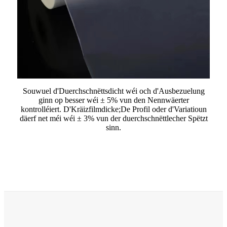
Souwuel d'Duerchschnëttsdicht wéi och d'Ausbezuelung
ginn op besser wéi ± 5% vun den Nennwäerter
kontrolléiert. D'Kräizfilmdicke;
De Profil oder d'Variatioun
däerf net méi wéi ± 3% vun der duerchschnëttlecher Spëtzt
sinn.