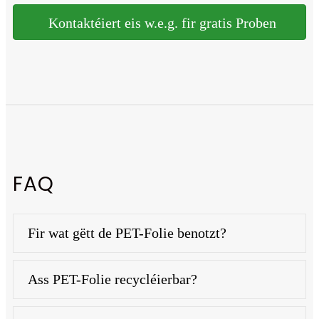
Kontaktéiert eis w.e.g. fir gratis Proben
FAQ
Fir wat gëtt de PET-Folie benotzt?
Ass PET-Folie recycléierbar?