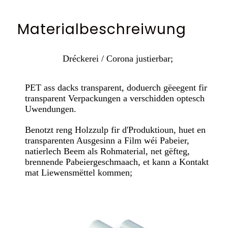
Materialbeschreiwung
Dréckerei / Corona justierbar;
PET ass dacks transparent, doduerch gëeegent fir
transparent Verpackungen a verschidden optesch
Uwendungen.
Benotzt reng Holzzulp fir d'Produktioun, huet en
transparenten Ausgesinn a Film wéi Pabeier,
natierlech Beem als Rohmaterial, net gëfteg,
brennende Pabeiergeschmaach, et kann a Kontakt
mat Liewensmëttel kommen;