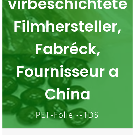
virbeschichtete
Filmhersteller,
Fabréck,
Fournisseur a
China
PET-Folie --TDS