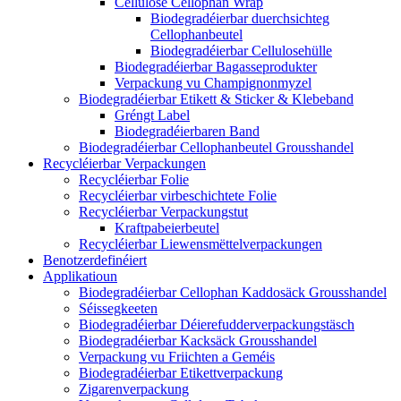
Cellulose Cellophan Wrap
Biodegradéierbar duerchsichteg
Cellophanbeutel
Biodegradéierbar Cellulosehülle
Biodegradéierbar Bagasseprodukter
Verpackung vu Champignonmyzel
Biodegradéierbar Etikett & Sticker & Klebeband
Gréngt Label
Biodegradéierbaren Band
Biodegradéierbar Cellophanbeutel Grousshandel
Recycléierbar Verpackungen
Recycléierbar Folie
Recycléierbar virbeschichtete Folie
Recycléierbar Verpackungstut
Kraftpabeierbeutel
Recycléierbar Liewensmëttelverpackungen
Benotzerdefinéiert
Applikatioun
Biodegradéierbar Cellophan Kaddosäck Grousshandel
Séissegkeeten
Biodegradéierbar Déierefudderverpackungstäsch
Biodegradéierbar Kacksäck Grousshandel
Verpackung vu Friichten a Geméis
Biodegradéierbar Etikettverpackung
Zigarenverpackung