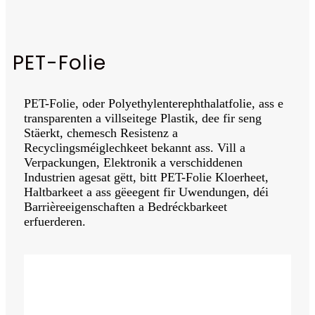
PET-Folie
PET-Folie, oder Polyethylenterephthalatfolie, ass e
transparenten a villseitege Plastik, dee fir seng
Stäerkt, chemesch Resistenz a
Recyclingsméiglechkeet bekannt ass. Vill a
Verpackungen, Elektronik a verschiddenen
Industrien agesat gëtt, bitt PET-Folie Kloerheet,
Haltbarkeet a ass gëeegent fir Uwendungen, déi
Barrièreeigenschaften a Bedréckbarkeet
erfuerderen.