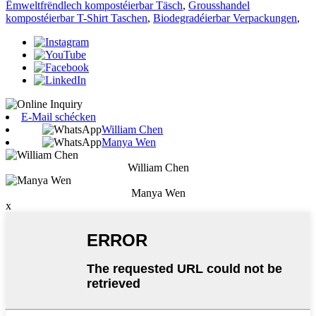
Ëmweltfrëndlech kompostéierbar Täsch
,
Grousshandel
kompostéierbar T-Shirt Taschen
,
Biodegradéierbar Verpackungen
,
E-Mail schécken
William Chen
Manya Wen
William Chen
Manya Wen
x