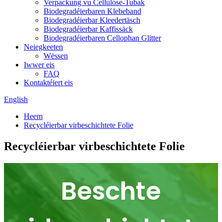
Verpackung vu Cellulose-Tubak
Biodegradéierbaren Klebeband
Biodegradéierbar Kleedertäsch
Biodegradéierbar Kaffissäck
Biodegradéierbaren Cellophan Glitter
Neiegkeeten
Wëssen
Iwwer eis
FAQ
Kontaktéiert eis
English
Heem
Recycléierbar virbeschichtete Folie
Recycléierbar virbeschichtete Folie
Beschte