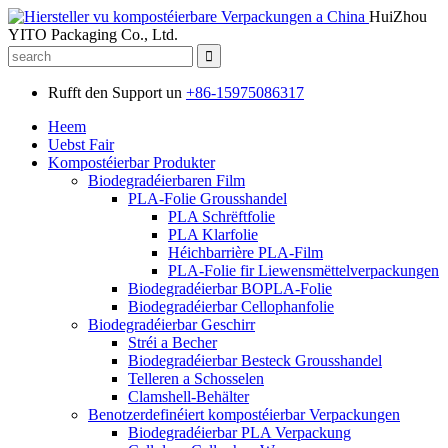
HuiZhou
YITO Packaging Co., Ltd.
Rufft den Support un
+86-15975086317
Heem
Uebst Fair
Kompostéierbar Produkter
Biodegradéierbaren Film
PLA-Folie Grousshandel
PLA Schrëftfolie
PLA Klarfolie
Héichbarrière PLA-Film
PLA-Folie fir Liewensmëttelverpackungen
Biodegradéierbar BOPLA-Folie
Biodegradéierbar Cellophanfolie
Biodegradéierbar Geschirr
Stréi a Becher
Biodegradéierbar Besteck Grousshandel
Telleren a Schosselen
Clamshell-Behälter
Benotzerdefinéiert kompostéierbar Verpackungen
Biodegradéierbar PLA Verpackung