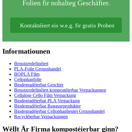
Folien fir nohalteg Geschäfter.
Kontaktéiert eis w.e.g. fir gratis Proben
Informatiounen
Benotzerdefinéiert
PLA-Folie Grousshandel
BOPLA Film
Cellophanfolie
Biodegradéierbar Geschirr
Benotzerdefinéiert kompostéierbar Verpackungen
Cellulose Cello Film Verpackung
Biodegradéierbar PLA Verpackung
Biodegradéierbar Bagasseprodukter
Biodegradéierbar Cellophanbeutel Grousshandel
Recycléierbar Verpackungen
Wëllt Är Firma kompostéierbar ginn?