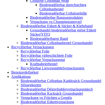
Cellulose Cellophan Wrap
Biodegradéierbar duerchsichteg
Cellophanbeutel
Biodegradéierbar Cellulosehülle
Biodegradéierbar Bagasseprodukter
Verpackung vu Champignonmyzel
Biodegradéierbar Etikett & Sticker & Klebeband
Grousshandel biodegradéierbar gréng Etikett
Sticker|YITO
Biodegradéierbaren Band
Biodegradéierbar Cellophanbeutel Grousshandel
Recycléierbar Verpackungen
Recycléierbar Folie
Recycléierbar virbeschichtete Folie
Recycléierbar Verpackungstut
Kraftpabeierbeutel
Recycléierbar Liewensmëttelverpackungen
Benotzerdefinéiert
Applikatioun
Biodegradéierbar Cellophan Kaddosäck Grousshandel
Séissegkeeten
Biodegradéierbar Déierefudderverpackungstäsch
Biodegradéierbar Kacksäck Grousshandel
Verpackung vu Friichten a Geméis
Biodegradéierbar Etikettverpackung