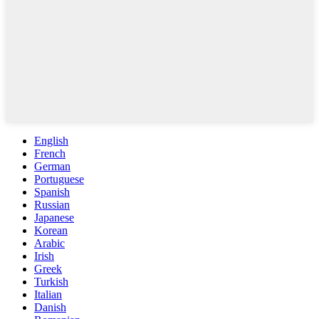
English
French
German
Portuguese
Spanish
Russian
Japanese
Korean
Arabic
Irish
Greek
Turkish
Italian
Danish