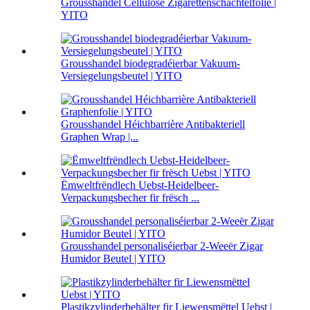
Grousshandel Cellulose Zigarettenschachtelfolie |
YITO
Grousshandel biodegradéierbar Vakuum-
Versiegelungsbeutel | YITO
Grousshandel Héichbarrière Antibakteriell
Graphen Wrap |...
Ëmweltfrëndlech Uebst-Heidelbeer-
Verpackungsbecher fir frësch ...
Grousshandel personaliséierbar 2-Weeër Zigar
Humidor Beutel | YITO
Plastikzylinderbehälter fir Liewensmëttel Uebst |