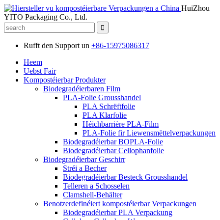
HuiZhou
YITO Packaging Co., Ltd.
Rufft den Support un
+86-15975086317
Heem
Uebst Fair
Kompostéierbar Produkter
Biodegradéierbaren Film
PLA-Folie Grousshandel
PLA Schrëftfolie
PLA Klarfolie
Héichbarrière PLA-Film
PLA-Folie fir Liewensmëttelverpackungen
Biodegradéierbar BOPLA-Folie
Biodegradéierbar Cellophanfolie
Biodegradéierbar Geschirr
Stréi a Becher
Biodegradéierbar Besteck Grousshandel
Telleren a Schosselen
Clamshell-Behälter
Benotzerdefinéiert kompostéierbar Verpackungen
Biodegradéierbar PLA Verpackung