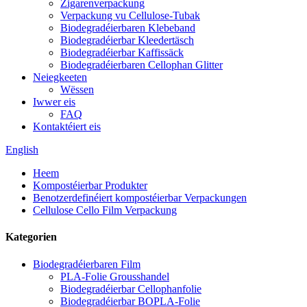
Zigarenverpackung
Verpackung vu Cellulose-Tubak
Biodegradéierbaren Klebeband
Biodegradéierbar Kleedertäsch
Biodegradéierbar Kaffissäck
Biodegradéierbaren Cellophan Glitter
Neiegkeeten
Wëssen
Iwwer eis
FAQ
Kontaktéiert eis
English
Heem
Kompostéierbar Produkter
Benotzerdefinéiert kompostéierbar Verpackungen
Cellulose Cello Film Verpackung
Kategorien
Biodegradéierbaren Film
PLA-Folie Grousshandel
Biodegradéierbar Cellophanfolie
Biodegradéierbar BOPLA-Folie