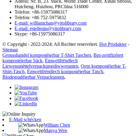
Adress: Nr. B, 23. Stack, World Trade Center, Xinan Strooss,
Huicheng, Huizhou, PRChina 516000
Telefon: +86-15975086317
Telefon: +86 752-5975832
E-mail: williamchan@yitolibrary.com
E-mail: estelleqiu@yitolibrary.com
Skype: +86-15975086317
© Copyright - 2022-2024: All Rechter reservéiert.
Hot Produkter
-
Sitemap
Grousshandel kompostéierbar T-Shirt Taschen
,
Bpi-zertifizéiert
kompostéierbar Säck
,
Ëmweltfrëndlech
Liewensmëttelverpackungsliwweranten
,
Oem kompostéierbar T-
Shirt-Täsch
,
Ëmweltfrëndlech kompostéierbar Täsch
,
Biodegradéierbar Verpackungen
,
E-Mail schécken
William Chen
Manya Wen