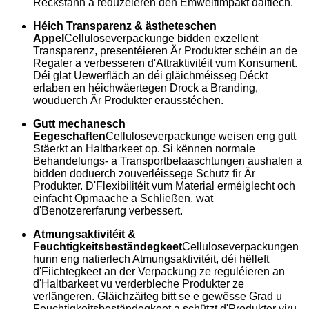
Réckstänn a reduzéieren den Ëmweltimpakt däitlech.
Héich Transparenz & ästheteschen
Appel
Celluloseverpackunge bidden exzellent
Transparenz, presentéieren Är Produkter schéin an de
Regaler a verbesseren d'Attraktivitéit vum Konsument.
Déi glat Uewerfläch an déi gläichméisseg Déckt
erlaben en héichwäertegen Drock a Branding,
wouduerch Är Produkter erausstéchen.
Gutt mechanesch
Eegeschaften
Celluloseverpackunge weisen eng gutt
Stäerkt an Haltbarkeet op. Si kënnen normale
Behandelungs- a Transportbelaaschtungen aushalen a
bidden doduerch zouverléissege Schutz fir Är
Produkter. D'Flexibilitéit vum Material erméiglecht och
einfacht Opmaache a Schließen, wat
d'Benotzererfarung verbessert.
Atmungsaktivitéit &
Feuchtigkeitsbeständegkeet
Celluloseverpackungen
hunn eng natierlech Atmungsaktivitéit, déi hëlleft
d'Fiichtegkeet an der Verpackung ze reguléieren an
d'Haltbarkeet vu verderbleche Produkter ze
verlängeren. Gläichzäiteg bitt se e gewësse Grad u
Feuchtigkeitsbeständegkeet a schützt d'Produkter viru