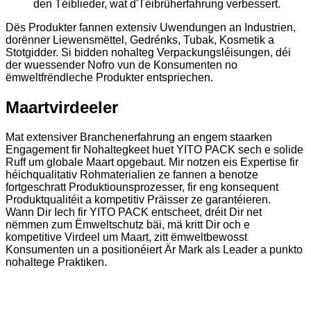
den Téiblieder, wat d'Téibrüherfahrung verbessert.
Dës Produkter fannen extensiv Uwendungen an Industrien,
dorënner Liewensmëttel, Gedrénks, Tubak, Kosmetik a
Stotgidder. Si bidden nohalteg Verpackungsléisungen, déi
der wuessender Nofro vun de Konsumenten no
ëmweltfrëndleche Produkter entspriechen.
Maartvirdeeler
Mat extensiver Branchenerfahrung an engem staarken
Engagement fir Nohaltegkeet huet YITO PACK sech e solide
Ruff um globale Maart opgebaut. Mir notzen eis Expertise fir
héichqualitativ Rohmaterialien ze fannen a benotze
fortgeschratt Produktiounsprozesser, fir eng konsequent
Produktqualitéit a kompetitiv Präisser ze garantéieren.
Wann Dir Iech fir YITO PACK entscheet, dréit Dir net
nëmmen zum Ëmweltschutz bäi, mä kritt Dir och e
kompetitive Virdeel um Maart, zitt ëmweltbewosst
Konsumenten un a positionéiert Är Mark als Leader a punkto
nohaltege Praktiken.