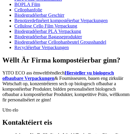
BOPLA Film
Cellophanfolie
Biodegradéierbar Geschirr
Benotzerdefinéiert kompostéierbar Verpackungen
Cellulose Cello Film Verpackung
Biodegradéierbar PLA Verpackung
Biodegradéierbar Bagasseprodukter
Biodegradéierbar Cellophanbeutel Grousshandel
Recycléierbar Verpackungen
Wëllt Är Firma kompostéierbar ginn?
YITO ECO ass ëmweltfrëndlech
Hiersteller vu biologesch
ofbaubare Verpackungen
& Fournisseuren, bauen eng zirkulär
Wirtschaft op, konzentréieren sech op biologesch ofbaubar a
kompostéierbar Produkter, bidden personaliséiert biologesch
ofbaubar a kompostéierbar Produkter, kompetitive Präis, wëllkomm
fir personaliséiert ze ginn!
Ufro elo
Kontaktéiert eis