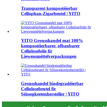
Transparent kompostéierbar
Cellophan-Zigarbeutel | YITO
YITO Grousshandel mat 100%
kompostéierbarer, ofbaubarer
Cellulosefolie fir
Liewensmëttelverpackungen
Grousshandel biodegradéierbar
Cellulosebeutel fir
Séissegkeetenhersteller | YITO