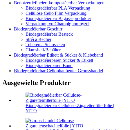
Benotzerdefinéiert kompostéierbar Verpackungen
Biodegradéierbar PLA Verpackung
Cellulose Cello Film Verpackung
Biodegradéierbar Bagasseprodukter
Verpackung vu Champignonmyzel
Biodegradéierbar Geschirr
Biodegradéierbar Besteck
Stréi a Becher
Telleren a Schosselen
Clamshell-Behälter
Biodegradéierbar Etikett & Sticker & Klebeband
Biodegradéierbaren Sticker & Etikett
Biodegradéierbaren Band
Biodegradéierbar Cellophanbeutel Grousshandel
Ausgewielte Produkter
Biodegradéierbar Cellulose-Zigarettenfilterfolie |
YITO