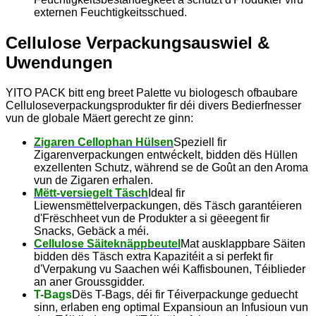
externen Feuchtigkeitsschued.
Cellulose Verpackungsauswiel &
Uwendungen
YITO PACK bitt eng breet Palette vu biologesch ofbaubare
Celluloseverpackungsprodukter fir déi divers Bedierfnesser
vun de globale Mäert gerecht ze ginn:
Zigaren Cellophan Hülsen
Speziell fir
Zigarenverpackungen entwéckelt, bidden dës Hüllen
exzellenten Schutz, während se de Goût an den Aroma
vun de Zigaren erhalen.
Mëtt-versiegelt Täsch
Ideal fir
Liewensmëttelverpackungen, dës Täsch garantéieren
d'Frëschheet vun de Produkter a si gëeegent fir
Snacks, Gebäck a méi.
Cellulose Säiteknäppbeutel
Mat ausklappbare Säiten
bidden dës Täsch extra Kapazitéit a si perfekt fir
d'Verpakung vu Saachen wéi Kaffisbounen, Téiblieder
an aner Groussgidder.
T-Bags
Dës T-Bags, déi fir Téiverpackunge geduecht
sinn, erlaben eng optimal Expansioun an Infusioun vun