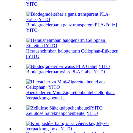
YITO
Biodegradéierbar a ganz transparent PLA-Folie |
YITO
Herausnehmbar, halogenarm Cellophan-Etiketten
| YITO
Biodegradéierbar wäiss PLA Gabel|YITO
Hiersteller vu Mini-Zigarettenbeutel Cellophan-
Verpackungsbeutel...
Zellulose Säiteknäppchenbeutel|YITO