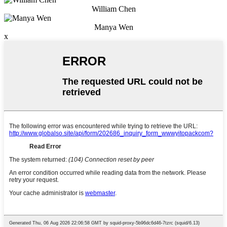
William Chen
Manya Wen
x