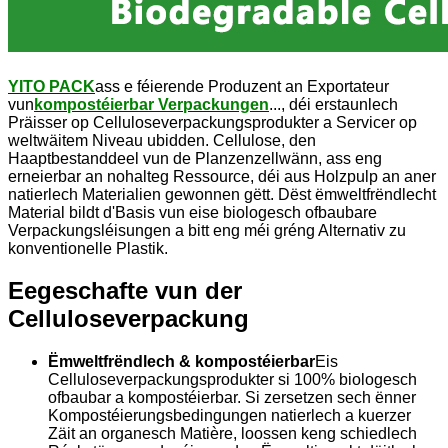
YITO PACK
ass e féierende Produzent an Exportateur
vun
kompostéierbar Verpackungen
..., déi erstaunlech
Präisser op Celluloseverpackungsprodukter a Servicer op
weltwäitem Niveau ubidden. Cellulose, den
Haaptbestanddeel vun de Planzenzellwänn, ass eng
erneierbar an nohalteg Ressource, déi aus Holzpulp an aner
natierlech Materialien gewonnen gëtt. Dëst ëmweltfrëndlecht
Material bildt d'Basis vun eise biologesch ofbaubare
Verpackungsléisungen a bitt eng méi gréng Alternativ zu
konventionelle Plastik.
Eegeschafte vun der
Celluloseverpackung
Ëmweltfrëndlech & kompostéierbar
Eis
Celluloseverpackungsprodukter si 100% biologesch
ofbaubar a kompostéierbar. Si zersetzen sech ënner
Kompostéierungsbedingungen natierlech a kuerzer
Zäit an organesch Matière, loossen keng schiedlech