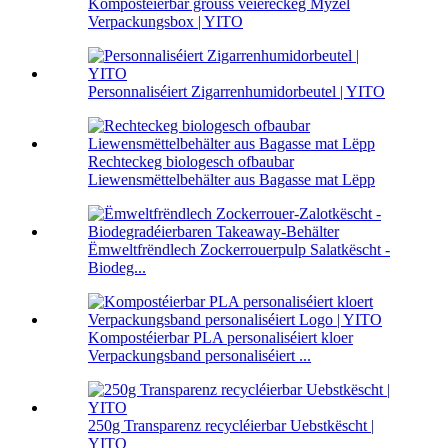
Kompostéierbar grouss véiereckeg Myzel
Verpackungsbox | YITO
Personnaliséiert Zigarrenhumidorbeutel | YITO
Rechteckeg biologesch ofbaubar
Liewensmëttelbehälter aus Bagasse mat Lëpp
Ëmweltfrëndlech Zockerrouerpulp Salatkëscht -
Biodeg...
Kompostéierbar PLA personaliséiert kloer
Verpackungsband personaliséiert ...
250g Transparenz recycléierbar Uebstkëscht |
YITO