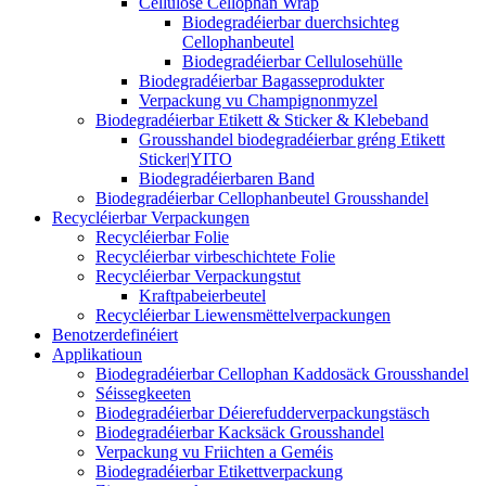
Cellulose Cellophan Wrap
Biodegradéierbar duerchsichteg
Cellophanbeutel
Biodegradéierbar Cellulosehülle
Biodegradéierbar Bagasseprodukter
Verpackung vu Champignonmyzel
Biodegradéierbar Etikett & Sticker & Klebeband
Grousshandel biodegradéierbar gréng Etikett
Sticker|YITO
Biodegradéierbaren Band
Biodegradéierbar Cellophanbeutel Grousshandel
Recycléierbar Verpackungen
Recycléierbar Folie
Recycléierbar virbeschichtete Folie
Recycléierbar Verpackungstut
Kraftpabeierbeutel
Recycléierbar Liewensmëttelverpackungen
Benotzerdefinéiert
Applikatioun
Biodegradéierbar Cellophan Kaddosäck Grousshandel
Séissegkeeten
Biodegradéierbar Déierefudderverpackungstäsch
Biodegradéierbar Kacksäck Grousshandel
Verpackung vu Friichten a Geméis
Biodegradéierbar Etikettverpackung