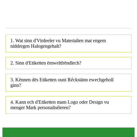
1. Wat sinn d'Virdeeler vu Materialien mat engem
niddregen Halogengehalt?
2. Sinn d'Etiketten ëmweltfrëndlech?
3. Kënnen dës Etiketten ouni Réckstänn ewechgeholl
ginn?
4. Kann ech d'Etiketten mam Logo oder Design vu
menger Mark personaliséieren?