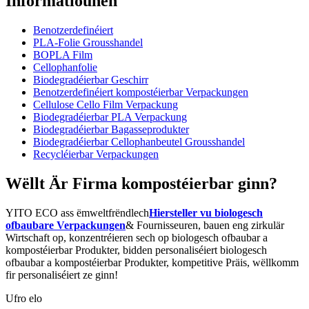
Informatiounen
Benotzerdefinéiert
PLA-Folie Grousshandel
BOPLA Film
Cellophanfolie
Biodegradéierbar Geschirr
Benotzerdefinéiert kompostéierbar Verpackungen
Cellulose Cello Film Verpackung
Biodegradéierbar PLA Verpackung
Biodegradéierbar Bagasseprodukter
Biodegradéierbar Cellophanbeutel Grousshandel
Recycléierbar Verpackungen
Wëllt Är Firma kompostéierbar ginn?
YITO ECO ass ëmweltfrëndlech
Hiersteller vu biologesch
ofbaubare Verpackungen
& Fournisseuren, bauen eng zirkulär
Wirtschaft op, konzentréieren sech op biologesch ofbaubar a
kompostéierbar Produkter, bidden personaliséiert biologesch
ofbaubar a kompostéierbar Produkter, kompetitive Präis, wëllkomm
fir personaliséiert ze ginn!
Ufro elo