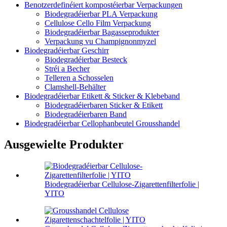
Benotzerdefinéiert kompostéierbar Verpackungen
Biodegradéierbar PLA Verpackung
Cellulose Cello Film Verpackung
Biodegradéierbar Bagasseprodukter
Verpackung vu Champignonmyzel
Biodegradéierbar Geschirr
Biodegradéierbar Besteck
Stréi a Becher
Telleren a Schosselen
Clamshell-Behälter
Biodegradéierbar Etikett & Sticker & Klebeband
Biodegradéierbaren Sticker & Etikett
Biodegradéierbaren Band
Biodegradéierbar Cellophanbeutel Grousshandel
Ausgewielte Produkter
Biodegradéierbar Cellulose-Zigarettenfilterfolie |
YITO