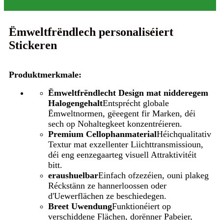
Ëmweltfrëndlech personaliséiert
Stickeren
Produktmerkmale:
Ëmweltfrëndlecht Design mat nidderegem
Halogengehalt
Entsprécht globale
Ëmweltnormen, gëeegent fir Marken, déi
sech op Nohaltegkeet konzentréieren.
Premium Cellophanmaterial
Héichqualitativ
Textur mat exzellenter Liichttransmissioun,
déi eng eenzegaarteg visuell Attraktivitéit
bitt.
eraushuelbar
Einfach ofzezéien, ouni plakeg
Réckstänn ze hannerloossen oder
d'Uewerflächen ze beschiedegen.
Breet Uwendung
Funktionéiert op
verschiddene Flächen, dorënner Pabeier,