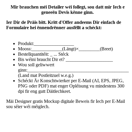
Mir brauchen méi Detailer wéi follegt, sou datt mir Iech e
geneeën Devis kënne ginn.
Ier Dir de Präis bitt. Kritt d'Offer andeems Dir einfach de
Formulaire hei ënnendrënner ausfëllt a schéckt:
Produkt:_________________
Mooss:_____________(Längt)×_________(Breet)
Bestellquantitéit: _ ... Stéck
Bis wéini braucht Dir et? ____________________
Wou soll geliwwert
ginn:___________________________________________
(Land mat Postleitzuel w.e.g.)
Schéckt Är Konschtwierker per E-Mail (AI, EPS, JPEG,
PNG oder PDF) mat enger Opléisung vu mindestens 300
dpi fir eng gutt Däitlechkeet.
Mäi Designer gratis Mockup digitale Beweis fir Iech per E-Mail
sou séier wéi méiglech.