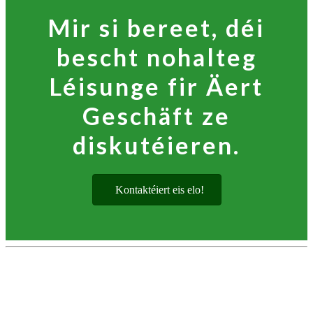
Mir si bereet, déi
bescht nohalteg
Léisunge fir Äert
Geschäft ze
diskutéieren.
Kontaktéiert eis elo!