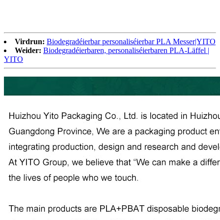
Virdrun:
Biodegradéierbar personaliséierbar PLA Messer|YITO
Weider:
Biodegradéierbaren, personaliséierbaren PLA-Läffel |
YITO