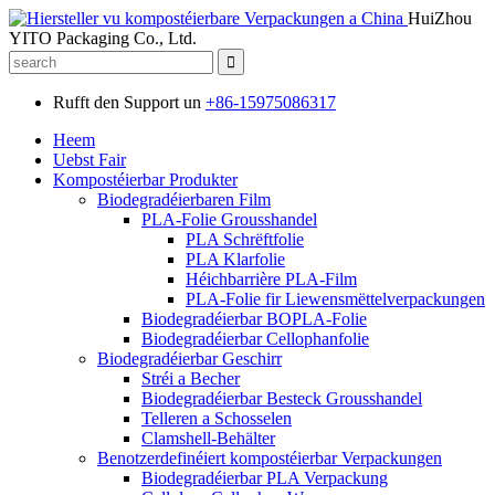
HuiZhou
YITO Packaging Co., Ltd.
Rufft den Support un
+86-15975086317
Heem
Uebst Fair
Kompostéierbar Produkter
Biodegradéierbaren Film
PLA-Folie Grousshandel
PLA Schrëftfolie
PLA Klarfolie
Héichbarrière PLA-Film
PLA-Folie fir Liewensmëttelverpackungen
Biodegradéierbar BOPLA-Folie
Biodegradéierbar Cellophanfolie
Biodegradéierbar Geschirr
Stréi a Becher
Biodegradéierbar Besteck Grousshandel
Telleren a Schosselen
Clamshell-Behälter
Benotzerdefinéiert kompostéierbar Verpackungen
Biodegradéierbar PLA Verpackung