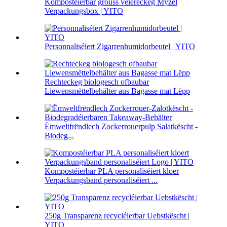
Kompostéierbar grouss véiereckeg Myzel
Verpackungsbox | YITO
Personnaliséiert Zigarrenhumidorbeutel | YITO
Rechteckeg biologesch ofbaubar
Liewensmëttelbehälter aus Bagasse mat Lëpp
Ëmweltfrëndlech Zockerrouerpulp Salatkëscht -
Biodeg...
Kompostéierbar PLA personaliséiert kloer
Verpackungsband personaliséiert ...
250g Transparenz recycléierbar Uebstkëscht |
YITO