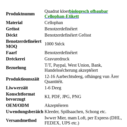
Quadrat kloer
biologesch ofbaubar
Produktnumm
Cellophan-Etikett
Material
Cellophan
Gréisst
Benotzerdefinéiert
Déckt
Benotzerdefinéiert Gréisst
Benotzerdefinéiert
1000 Stéck
MOQ
Faarf
Benotzerdefinéiert
Dréckerei
Gravuredruck
T/T, Paypal, West Union, Bank,
Bezuelung
Handelssécherung akzeptéiert
12-16 Aarbechtsdeeg, ofhängeg vun Ärer
Produktiounszäit
Quantitéit.
Liwwerzäit
1-6 Deeg
Konschtformat
KI, PDF, JPG, PNG
bevorzugt
OEM/ODM
Akzeptéieren
Uwendungsberäich
Kleeder, Spillsaachen, Schong etc.
Iwwer Mier, mam Loft, per Express (DHL,
Versandmethod
FEDEX, UPS etc.)