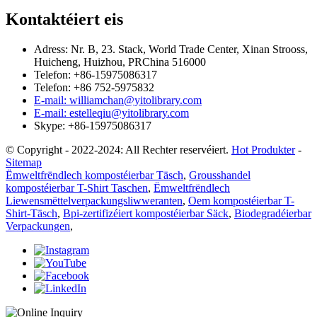
Kontaktéiert eis
Adress: Nr. B, 23. Stack, World Trade Center, Xinan Strooss,
Huicheng, Huizhou, PRChina 516000
Telefon: +86-15975086317
Telefon: +86 752-5975832
E-mail: williamchan@yitolibrary.com
E-mail: estelleqiu@yitolibrary.com
Skype: +86-15975086317
© Copyright - 2022-2024: All Rechter reservéiert.
Hot Produkter
-
Sitemap
Ëmweltfrëndlech kompostéierbar Täsch
,
Grousshandel
kompostéierbar T-Shirt Taschen
,
Ëmweltfrëndlech
Liewensmëttelverpackungsliwweranten
,
Oem kompostéierbar T-
Shirt-Täsch
,
Bpi-zertifizéiert kompostéierbar Säck
,
Biodegradéierbar
Verpackungen
,