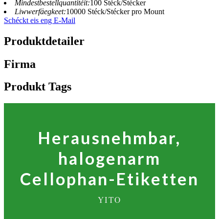
Mindestbestellquantitéit:
100 Stéck/Stécker
Liwwerfäegkeet:
10000 Stéck/Stécker pro Mount
Schéckt eis eng E-Mail
Produktdetailer
Firma
Produkt Tags
Herausnehmbar,
halogenarm
Cellophan-Etiketten
YITO