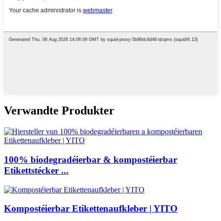
Verwandte Produkter
100% biodegradéierbar & kompostéierbar
Etikettstécker ...
Kompostéierbar Etikettenaufkleber | YITO