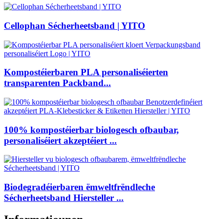
Cellophan Sécherheetsband | YITO
Kompostéierbaren PLA personaliséierten
transparenten Packband...
100% kompostéierbar biologesch ofbaubar,
personaliséiert akzeptéiert ...
Biodegradéierbaren ëmweltfrëndleche
Sécherheetsband Hiersteller ...