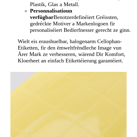
Plastik, Glas a Metall.
Personnalisatioun
verfügbar
Benotzerdefinéiert Gréissten,
gedréckte Motiver a Markenlogoen fir
personaliséiert Bedierfnesser gerecht ze ginn.
Wielt eis eraushuelbar, halogenarm Cellophan-
Etiketten, fir den ëmweltfrëndleche Image vun
Ärer Mark ze verbesseren, wärend Dir Komfort,
Kloerheet an einfach Etikettéierung garantéiert.