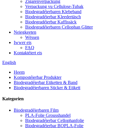
Zigarenverpackung
Verpackung vu Cellulose-Tubak
Biodegradéierbaren Klebeband
Biodegradéierbar Kleedertäsch
Biodegradéierbar Kaffissäck
Biodegradéierbaren Cellophan Glitter
Neiegkeeten
Wëssen
Iwwer eis
FAQ
Kontaktéiert eis
English
Heem
Kompostéierbar Produkter
Biodegradéierbar Etiketten & Band
Biodegradéierbaren Sticker & Etikett
Kategorien
Biodegradéierbaren Film
PLA-Folie Grousshandel
Biodegradéierbar Cellophanfolie
Biodegradéierbar BOPLA-Folie