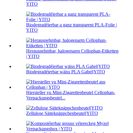
YITO
Biodegradéierbar a ganz transparent PLA-Folie |
YITO
Herausnehmbar, halogenarm Cellophan-Etiketten
| YITO
Biodegradéierbar wäiss PLA Gabel|YITO
Hiersteller vu Mini-Zigarettenbeutel Cellophan-
Verpackungsbeutel...
Zellulose Säiteknäppchenbeutel|YITO