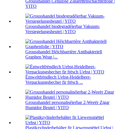
Grousshandel Cellulose Zigarettenschachtelfolie |
YITO
Grousshandel biodegradéierbar Vakuum-
Versiegelungsbeutel | YITO
Grousshandel Héichbarrière Antibakteriell
Graphen Wrap |...
Ëmweltfrëndlech Uebst-Heidelbeer-
Verpackungsbecher fir frësch ...
Grousshandel personaliséierbar 2-Weeër Zigar
Humidor Beutel | YITO
Plastikzylinderbehälter fir Liewensmëttel Uebst |