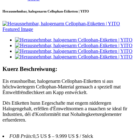
Herausnehmbar, halogenarm Cellophan-Etiketten | YITO
Kuerz Beschreiwung:
Eis eraushuelbar, halogenarm Cellophan-Etiketten si aus
héichwäertegem Cellophan-Material gemaach a speziell mat
Ëmweltfrëndlechkeet am Kapp entwéckelt.
Dës Etiketten hunn Eegeschafte mat engem nidderegen
Halogengehalt, erfëllen d'Ëmweltnormen a maachen se ideal fir
Industrien, déi d'Konformitéit mat Nohaltegkeetsreglementer
erfuerderen.
FOB Präis:
0,5 US $ – 9.999 US $ / Stéck