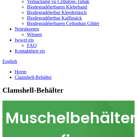
Verpackung vu Cellulose-Tubak
Biodegradéierbaren Klebeband
Biodegradéierbar Kleedertäsch
Biodegradéierbar Kaffissäck
Biodegradéierbaren Cellophan Glitter
Neiegkeeten
Wëssen
Iwwer eis
FAQ
Kontaktéiert eis
English
Heem
Clamshell-Behälter
Clamshell-Behälter
Muschelbehälter