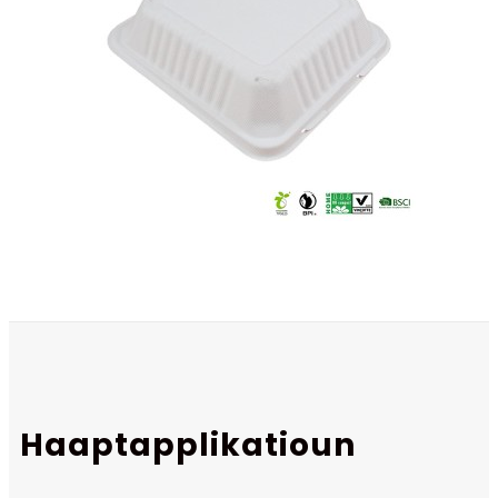
Haaptapplikatioun