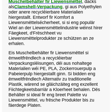
Muschelbehälter fir Liewensmëttel
, dacks
als
Clamshell-Verpackung
, gi aus Polyethylen
oder anere recycléierbare Materialien
hiergestallt. Entworf fir Komfort a
Liewensmëttelsécherheet, si si eng populär
Wiel an der Liewensmëttelindustrie wéinst hirer
Fäegkeet, d'Frëschheet vu
Liewensmëttelprodukter ze schützen an ze
erhalen.
Eis Muschelbehälter fir Liewensmëttel si
ëmweltfrëndlech a recycléierbar
Verpackungsléisungen, déi aus nohaltege
Materialien wéi PE, PLA, Zockerrouerpulp a
Pabeierpulp hiergestallt ginn. Si bidden eng
ëmweltfrëndlech Alternativ zu traditionelle
Plastik, wärend se gläichzäiteg eng exzellent
Fiichtegkeetsbarriär a Kloerheet behalen. Dës
Behälter si ideal fir eng breet Palette vu
Liewensmëttel, vu frësche Produkter bis zu
fäerdege Platen.