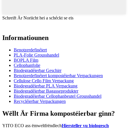
Schreift Är Noriicht hei a schéckt se eis
Informatiounen
Benotzerdefinéiert
PLA-Folie Grousshandel
BOPLA Film
Cellophanfolie
Biodegradéierbar Geschirr
Benotzerdefinéiert kompostéierbar Verpackungen
Cellulose Cello Film Verpackung
Biodegradéierbar PLA Verpackung
Biodegradéierbar Bagasseprodukter
Biodegradéierbar Cellophanbeutel Grousshandel
Recycléierbar Verpackungen
Wëllt Är Firma kompostéierbar ginn?
YITO ECO ass ëmweltfrëndlech
Hiersteller vu biologesch