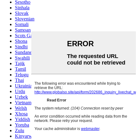
Sesotho
Sinhala
Slovak
Slovenian
Somali
Samoan
Scots Gaelic
Shona
Sindhi
Sundanese
Swahili
Tajik
Tamil
Telugu
Thai
Ukrainian
Urdu
Uzbek
Vietnamese
Welsh
Xhosa
Yiddish
Yoruba
Zulu
Kinyarwanda