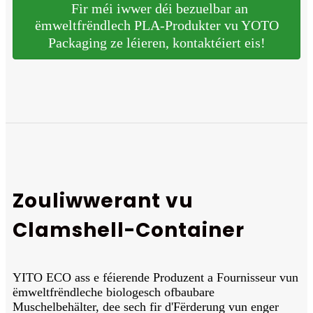
Fir méi iwwer déi bezuelbar an
ëmweltfrëndlech PLA-Produkter vu YOTO
Packaging ze léieren, kontaktéiert eis!
Zouliwwerant vu
Clamshell-Container
YITO ECO ass e féierende Produzent a Fournisseur vun
ëmweltfrëndleche biologesch ofbaubare
Muschelbehälter, dee sech fir d'Fërderung vun enger