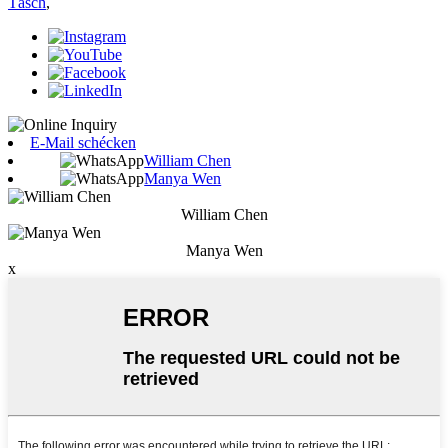
Täsch
,
E-Mail schécken
William Chen
Manya Wen
William Chen
Manya Wen
x