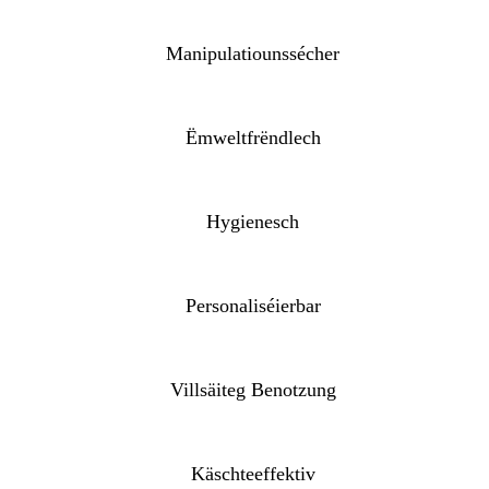
Manipulatiounssécher
Ëmweltfrëndlech
Hygienesch
Personaliséierbar
Villsäiteg Benotzung
Käschteeffektiv