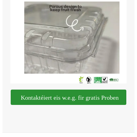
Kontaktéiert eis w.e.g. fir gratis Proben