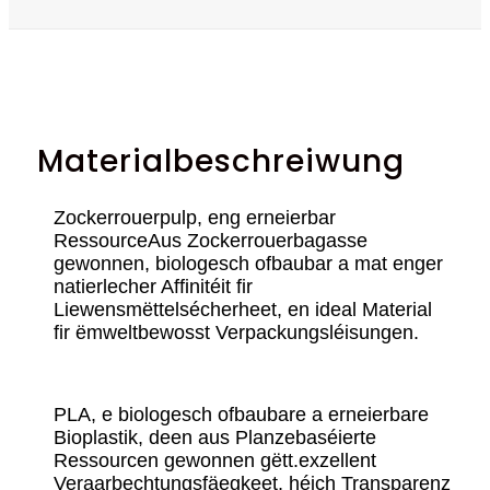
Materialbeschreiwung
Zockerrouerpulp, eng erneierbar
Ressource
Aus Zockerrouerbagasse
gewonnen, biologesch ofbaubar a mat enger
natierlecher Affinitéit fir
Liewensmëttelsécherheet, en ideal Material
fir ëmweltbewosst Verpackungsléisungen.
PLA, e biologesch ofbaubare a erneierbare
Bioplastik, deen aus Planzebaséierte
Ressourcen gewonnen gëtt.
exzellent
Veraarbechtungsfäegkeet, héich Transparenz