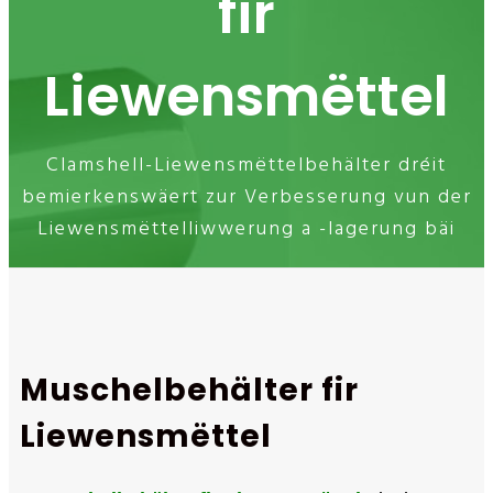
fir
Liewensmëttel
Clamshell-Liewensmëttelbehälter dréit
bemierkenswäert zur Verbesserung vun der
Liewensmëttelliwwerung a -lagerung bäi
Muschelbehälter fir
Liewensmëttel