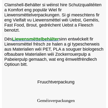
Clamshell-Behälter si wéinst hire Schutzqualitéiten
a Komfort eng populär Wiel fir
Liewensmëttelverpackungen. Si gi meeschtens fir
eng Vielfalt vu Liewensmëttel wéi Uebst, Geméis,
Fast Food, Brout, gedréchent Uebst a Fleesch
benotzt.
Dës
Liewensmëttelbehälter
sinn entwéckelt fir
Liewensmëttel frësch ze halen a gi typescherweis
aus Materialien wéi PET, PLA a souguer biologesch
ofbaubare Materialien wéi Zockerrouerpulp a
Pabeierpulp gemaach, wat eng ëmweltfrëndlech
Optioun bitt.
Fruuchtverpackung
Geméisverpackungen