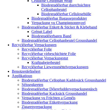
Cellulose Cellophan Wrap
Biodegradéierbar duerchsichteg
Cellophanbeutel
Biodegradéierbar Cellulosehülle
Biodegradéierbar Bagasseprodukter
Verpackung vu Champignonmyzel
Biodegradéierbar Etikett & Sticker & Klebeband
Gréngt Label
Biodegradéierbaren Band
Biodegradéierbar Cellophanbeutel Grousshandel
Recycléierbar Verpackungen
Recycléierbar Folie
Recycléierbar virbeschichtete Folie
Recycléierbar Verpackungstut
Kraftpabeierbeutel
Recycléierbar Liewensmëttelverpackungen
Benotzerdefinéiert
Applikatioun
Biodegradéierbar Cellophan Kaddosäck Grousshandel
Séissegkeeten
Biodegradéierbar Déierefudderverpackungstäsch
Biodegradéierbar Kacksäck Grousshandel
Verpackung vu Friichten a Geméis
Biodegradéierbar Etikettverpackung
Zigarenverpackung