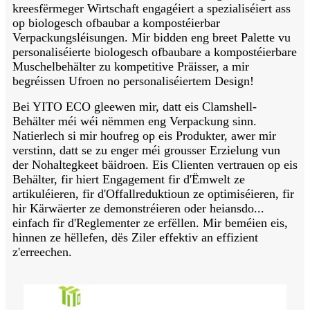
kreesfërmeger Wirtschaft engagéiert a spezialiséiert ass
op biologesch ofbaubar a kompostéierbar
Verpackungsléisungen. Mir bidden eng breet Palette vu
personaliséierte biologesch ofbaubare a kompostéierbare
Muschelbehälter zu kompetitive Präisser, a mir
begréissen Ufroen no personaliséiertem Design!
Bei YITO ECO gleewen mir, datt eis Clamshell-
Behälter méi wéi nëmmen eng Verpackung sinn.
Natierlech si mir houfreg op eis Produkter, awer mir
verstinn, datt se zu enger méi grousser Erzielung vun
der Nohaltegkeet bäidroen. Eis Clienten vertrauen op eis
Behälter, fir hiert Engagement fir d'Ëmwelt ze
artikuléieren, fir d'Offallreduktioun ze optimiséieren, fir
hir Kärwäerter ze demonstréieren oder heiansdo...
einfach fir d'Reglementer ze erfëllen. Mir beméien eis,
hinnen ze hëllefen, dës Ziler effektiv an effizient
z'erreechen.