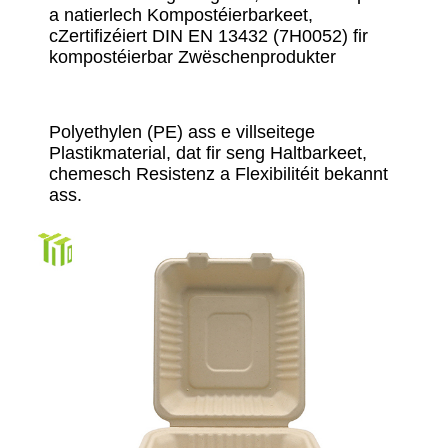
a natierlech Kompostéierbarkeet,
c
Zertifizéiert DIN EN 13432 (7H0052) fir
kompostéierbar Zwëschenprodukter
Polyethylen (PE) ass e villseitege
Plastikmaterial, dat fir seng Haltbarkeet,
chemesch Resistenz a Flexibilitéit bekannt
ass.