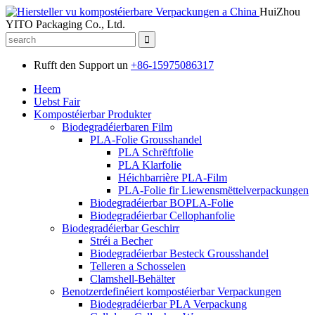
HuiZhou
YITO Packaging Co., Ltd.
Rufft den Support un
+86-15975086317
Heem
Uebst Fair
Kompostéierbar Produkter
Biodegradéierbaren Film
PLA-Folie Grousshandel
PLA Schrëftfolie
PLA Klarfolie
Héichbarrière PLA-Film
PLA-Folie fir Liewensmëttelverpackungen
Biodegradéierbar BOPLA-Folie
Biodegradéierbar Cellophanfolie
Biodegradéierbar Geschirr
Stréi a Becher
Biodegradéierbar Besteck Grousshandel
Telleren a Schosselen
Clamshell-Behälter
Benotzerdefinéiert kompostéierbar Verpackungen
Biodegradéierbar PLA Verpackung