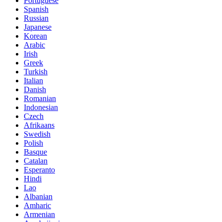
Portuguese
Spanish
Russian
Japanese
Korean
Arabic
Irish
Greek
Turkish
Italian
Danish
Romanian
Indonesian
Czech
Afrikaans
Swedish
Polish
Basque
Catalan
Esperanto
Hindi
Lao
Albanian
Amharic
Armenian