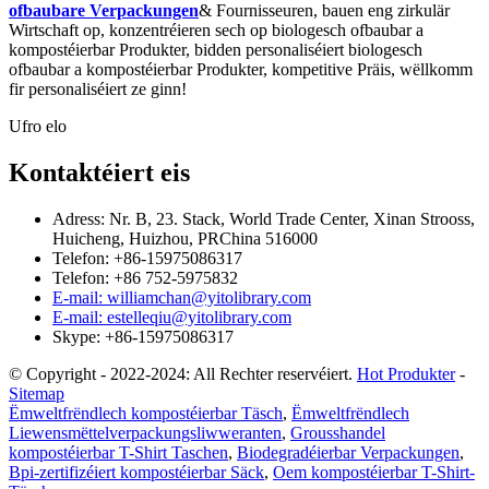
ofbaubare Verpackungen
& Fournisseuren, bauen eng zirkulär
Wirtschaft op, konzentréieren sech op biologesch ofbaubar a
kompostéierbar Produkter, bidden personaliséiert biologesch
ofbaubar a kompostéierbar Produkter, kompetitive Präis, wëllkomm
fir personaliséiert ze ginn!
Ufro elo
Kontaktéiert eis
Adress: Nr. B, 23. Stack, World Trade Center, Xinan Strooss,
Huicheng, Huizhou, PRChina 516000
Telefon: +86-15975086317
Telefon: +86 752-5975832
E-mail: williamchan@yitolibrary.com
E-mail: estelleqiu@yitolibrary.com
Skype: +86-15975086317
© Copyright - 2022-2024: All Rechter reservéiert.
Hot Produkter
-
Sitemap
Ëmweltfrëndlech kompostéierbar Täsch
,
Ëmweltfrëndlech
Liewensmëttelverpackungsliwweranten
,
Grousshandel
kompostéierbar T-Shirt Taschen
,
Biodegradéierbar Verpackungen
,
Bpi-zertifizéiert kompostéierbar Säck
,
Oem kompostéierbar T-Shirt-